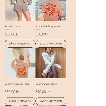
Runners Jacket
SUNSHINE boxy t-shirt
Pris
Pris
650,00 kr
350,00 kr
LÄGG I KUNDVAGN
LÄGG I KUNDVAGN
Sunshine hoodie - rosa
Countour Zip jacket
Pris
Pris
850,00 kr
690,00 kr
LÄGG I KUNDVAGN
LÄGG I KUNDVAGN