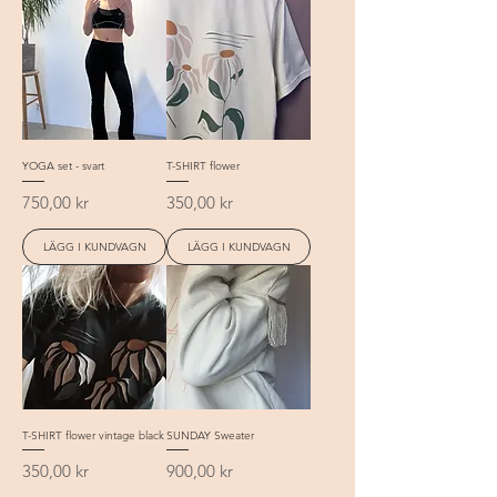
YOGA set - svart
T-SHIRT flower
Pris
Pris
750,00 kr
350,00 kr
LÄGG I KUNDVAGN
LÄGG I KUNDVAGN
T-SHIRT flower vintage black
SUNDAY Sweater
Pris
Pris
350,00 kr
900,00 kr