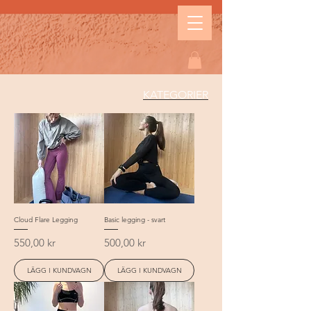
KATEGORIER
Cloud Flare Legging
Basic legging - svart
Pris
Pris
550,00 kr
500,00 kr
LÄGG I KUNDVAGN
LÄGG I KUNDVAGN