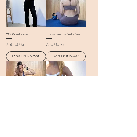
YOGA set - svart
StudioEssential Set -Plum
Pris
Pris
750,00 kr
750,00 kr
LÄGG I KUNDVAGN
LÄGG I KUNDVAGN
StudioEssential Set -blue
YOGA set - beige
Pris
Pris
750,00 kr
750,00 kr
LÄGG I KUNDVAGN
LÄGG I KUNDVAGN