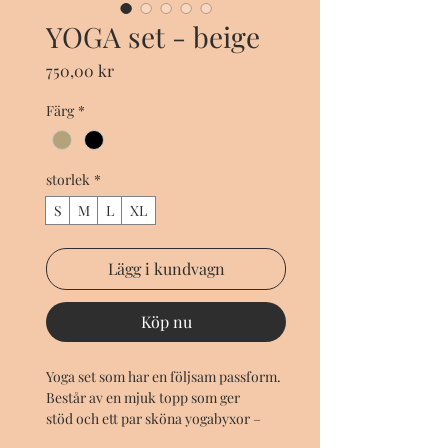
YOGA set - beige
Pris
750,00 kr
Färg
*
storlek
*
S
M
L
XL
Lägg i kundvagn
Köp nu
Yoga set som har en följsam passform.
Består av en mjuk topp som ger
stöd och ett par sköna yogabyxor –
designade för att ge dig maximal