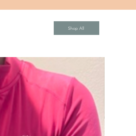
ing, yoga eller vardagslyx hemma
nade för att ge dig självförtroende och
t aktivitet. Matcha med en sport-bh, en
Shop All
er en stickad tröja – du kommer känna
ekväm.
dnattsblå eller dusty rose
ide 22% elastan