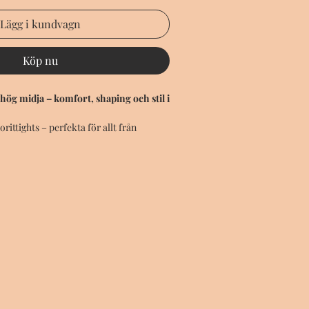
Lägg i kundvagn
Köp nu
ög midja – komfort, shaping och stil i
rittights – perfekta för allt från
s till lugna yogastunder eller bara en
a. Med en hög midja som ger stöd och
ickrar benen, kombinerar de funktion
tet som ger en mjuk, följsam känsla
skinligt
 passform som formar och håller på
 kompromissa med komfort
r en extra shaping-effekt och en