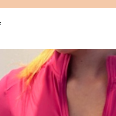
Idealisk för trän
Dessa tights är desig
rörelsefrihet, oavset
?
oversized hoodie ell
dig lika snygg som b
Finns i två färger; mi
Material: 78% polyam