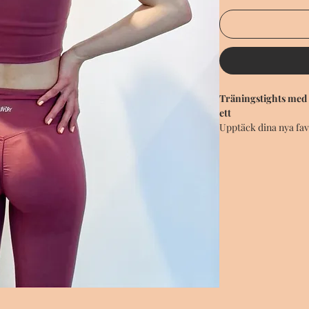
Träningstights med h
ett
Upptäck dina nya favo
intensiva träningspas
avslappnad dag hemm
en full längd som sm
med stil.
Detaljer:
Tjockare tygkvali
utan att bli genom
Lätt åtstramande
plats – utan att
Rynkad söm bak fö
lyftande siluett