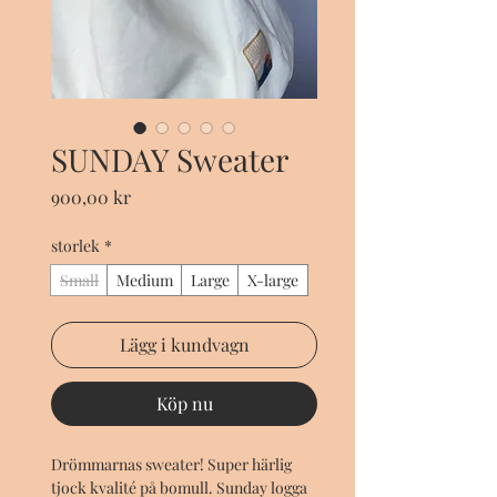
SUNDAY Sweater
Pris
900,00 kr
storlek
*
Small
Medium
Large
X-large
Lägg i kundvagn
Köp nu
Drömmarnas sweater! Super härlig
tjock kvalité på bomull. Sunday logga