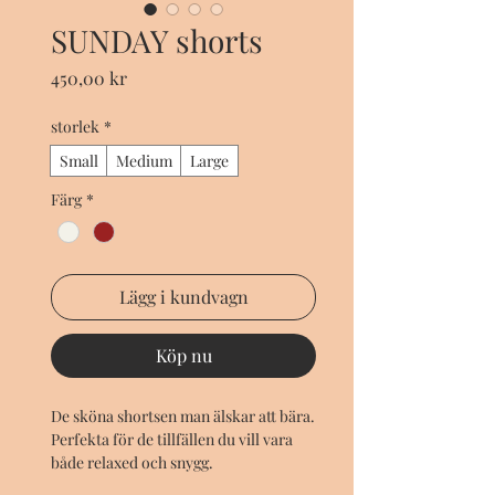
SUNDAY shorts
Pris
450,00 kr
storlek
*
Small
Medium
Large
Färg
*
Lägg i kundvagn
Köp nu
De sköna shortsen man älskar att bära.
Perfekta för de tillfällen du vill vara
både relaxed och snygg.