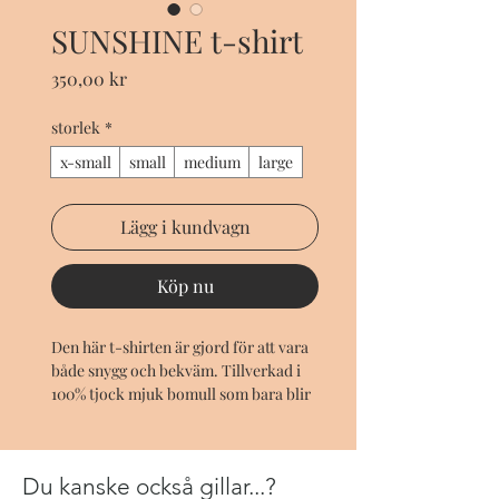
SUNSHINE t-shirt
Pris
350,00 kr
storlek
*
x-small
small
medium
large
Lägg i kundvagn
Köp nu
Den här t-shirten är gjord för att vara
både snygg och bekväm. Tillverkad i
100% tjock mjuk bomull som bara blir
skönare ju mer du använder den.
Färg: vinröd
Du kanske också gillar...?